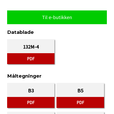
Til e-butikken
Datablade
132M-4
PDF
Måltegninger
B3
B5
PDF
PDF