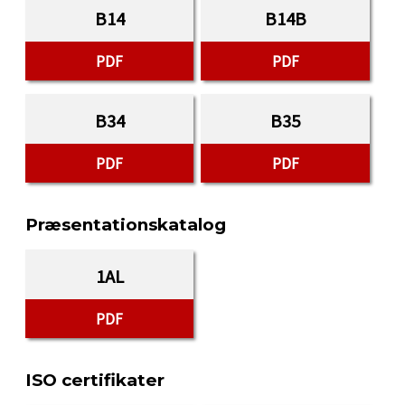
B14
B14B
PDF
PDF
B34
B35
PDF
PDF
Præsentationskatalog
1AL
PDF
ISO certifikater