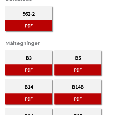
562-2
PDF
Måltegninger
B3
B5
PDF
PDF
B14
B14B
PDF
PDF