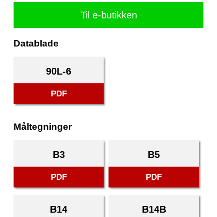
Til e-butikken
Datablade
90L-6
PDF
Måltegninger
B3
B5
PDF
PDF
B14
B14B