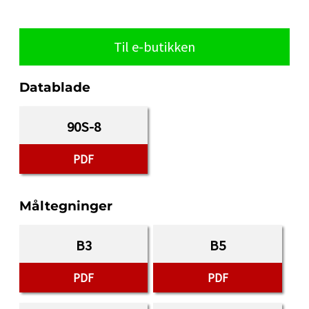
Til e-butikken
Datablade
90S-8
PDF
Måltegninger
B3
B5
PDF
PDF