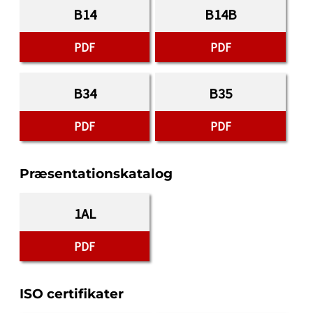
B14
B14B
PDF
PDF
B34
B35
PDF
PDF
Præsentationskatalog
1AL
PDF
ISO certifikater