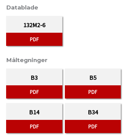
Datablade
132M2-6
PDF
Måltegninger
B3
B5
PDF
PDF
B14
B34
PDF
PDF