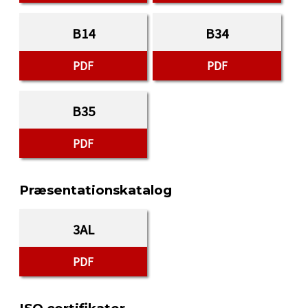
B14
B34
PDF
PDF
B35
PDF
Præsentationskatalog
3AL
PDF