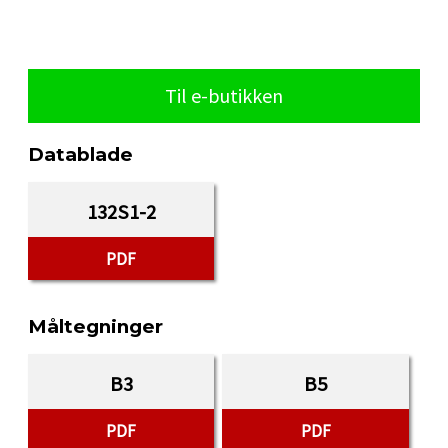
Til e-butikken
Datablade
132S1-2
PDF
Måltegninger
B3
B5
PDF
PDF