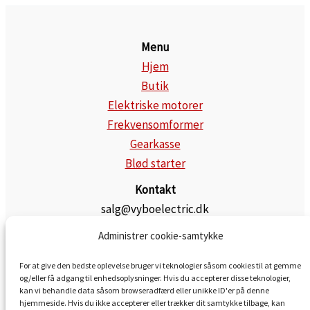
Menu
Hjem
Butik
Elektriske motorer
Frekvensomformer
Gearkasse
Blød starter
Kontakt
salg@vyboelectric.dk
+49 15123569470
Administrer cookie-samtykke
Generelle forretningsbetingelser
Fortrolighedspolitik
For at give den bedste oplevelse bruger vi teknologier såsom cookies til at gemme
og/eller få adgang til enhedsoplysninger. Hvis du accepterer disse teknologier,
Transportere
kan vi behandle data såsom browseradfærd eller unikke ID'er på denne
hjemmeside. Hvis du ikke accepterer eller trækker dit samtykke tilbage, kan
Kontakt