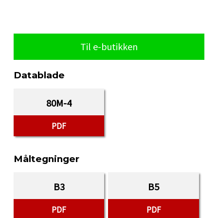
Til e-butikken
Datablade
80M-4
PDF
Måltegninger
B3
B5
PDF
PDF