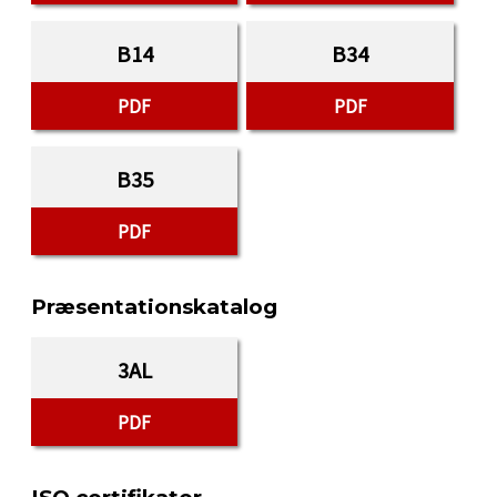
B14
B34
PDF
PDF
B35
PDF
Præsentationskatalog
3AL
PDF