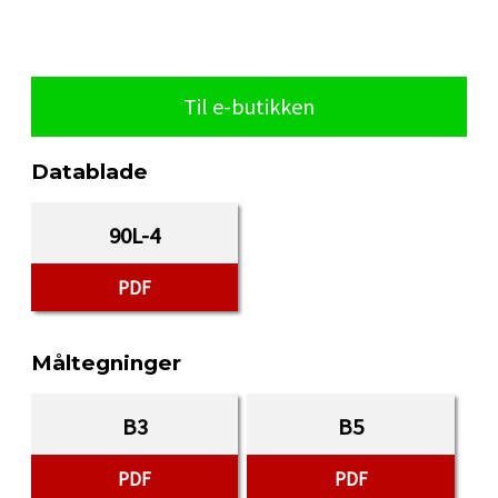
Til e-butikken
Datablade
90L-4
PDF
Måltegninger
B3
B5
PDF
PDF