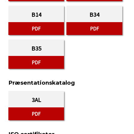
B14
B34
PDF
PDF
B35
PDF
Præsentationskatalog
3AL
PDF