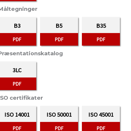
Måltegninger
B3
B5
B35
PDF
PDF
PDF
Præsentationskatalog
3LC
PDF
ISO certifikater
ISO 14001
ISO 50001
ISO 45001
PDF
PDF
PDF