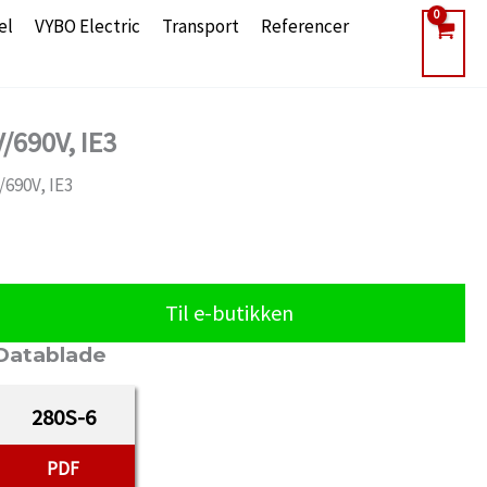
el
VYBO Electric
Transport
Referencer
/690V, IE3
/690V, IE3
Til e-butikken
Datablade
280S-6
PDF