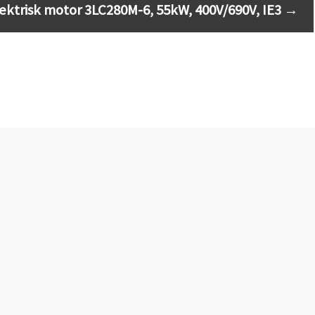
lektrisk motor 3LC280M-6, 55kW, 400V/690V, IE3
→