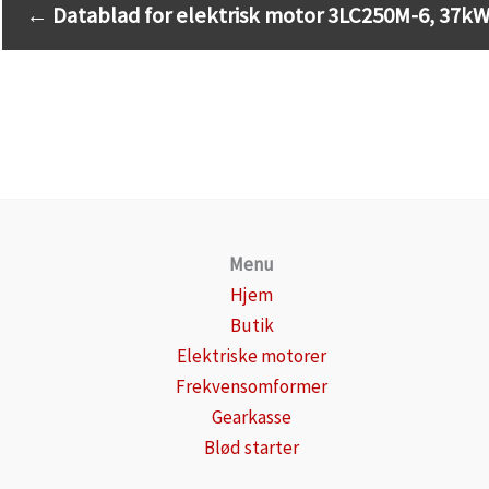
←
Datablad for elektrisk motor 3LC250M-6, 37kW,
Menu
Hjem
Butik
Elektriske motorer
Frekvensomformer
Gearkasse
Blød starter