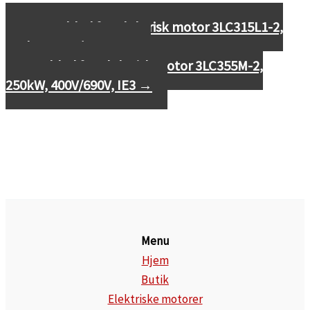
←
Datablad for elektrisk motor 3LC315L1-2,
160kW, 400V/690V, IE3
Datablad for elektrisk motor 3LC355M-2,
250kW, 400V/690V, IE3
→
Menu
Hjem
Butik
Elektriske motorer