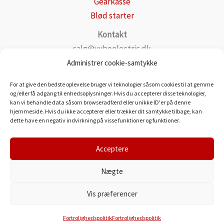
Gearkasse
Blød starter
Kontakt
salg@vyboelectric.dk
+49 15123569470
Administrer cookie-samtykke
Generelle forretningsbetingelser
For at give den bedste oplevelse bruger vi teknologier såsom cookies til at gemme
Fortrolighedspolitik
og/eller få adgang til enhedsoplysninger. Hvis du accepterer disse teknologier,
kan vi behandle data såsom browseradfærd eller unikke ID'er på denne
Transportere
hjemmeside. Hvis du ikke accepterer eller trækker dit samtykke tilbage, kan
Kontakt
dette have en negativ indvirkning på visse funktioner og funktioner.
Acceptere
Nægte
VYBO Electric Danmark
Vis præferencer
Fortrolighedspolitik
Fortrolighedspolitik