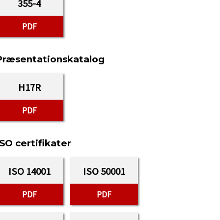
355-4
PDF
Præsentationskatalog
H17R
PDF
ISO certifikater
ISO 14001
ISO 50001
PDF
PDF