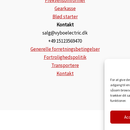
Frekvensomformer
Gearkasse
Blød starter
Kontakt
salg@vyboelectric.dk
+49 15123569470
Generelle forretningsbetingelser
Fortrolighedspolitik
Transportere
Kontakt
For at give d
adgang til en
såsom browser
trækker dit s
funktioner.
Ac