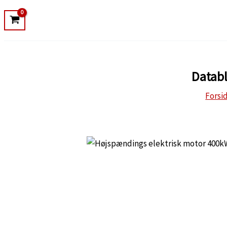
Databl
Forsi