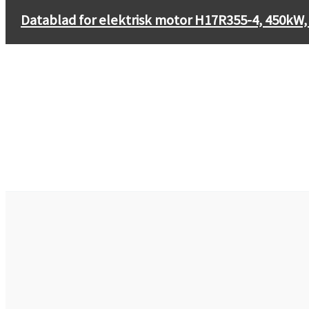
←
Datablad for elektrisk motor H17R355-4, 355
Datablad for elektrisk motor H17R355-4, 450kW