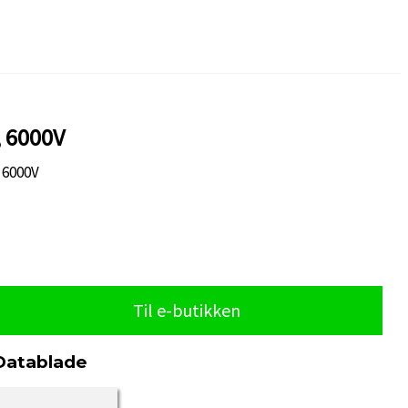
, 6000V
 6000V
Til e-butikken
Datablade