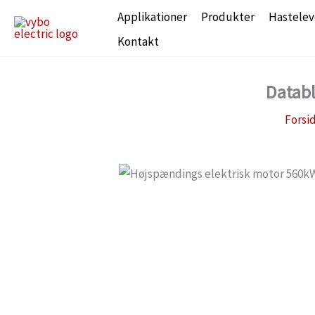
Gå
Applikationer
Produkter
Hastelev
til
Kontakt
indholdet
Databl
Forsi