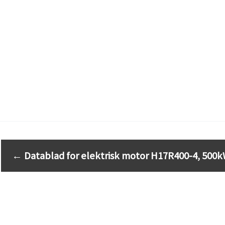
←
Datablad for elektrisk motor H17R400-4, 500k