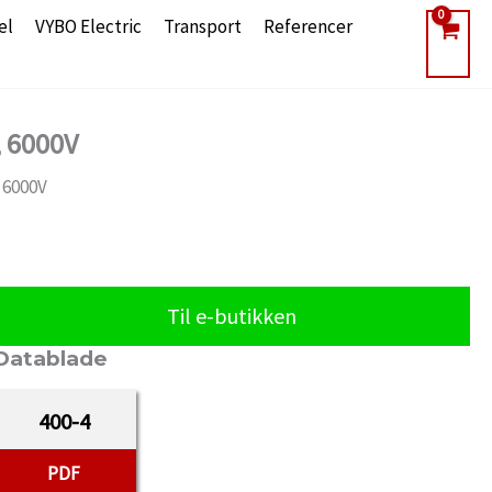
el
VYBO Electric
Transport
Referencer
, 6000V
 6000V
Til e-butikken
Datablade
400-4
PDF