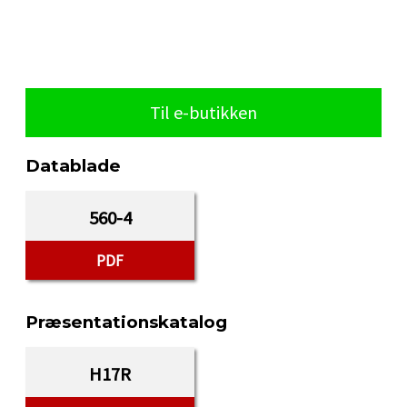
Til e-butikken
Datablade
560-4
PDF
Præsentationskatalog
H17R