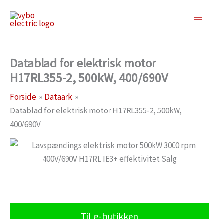
Gå
til
indholdet
Datablad for elektrisk motor
H17RL355-2, 500kW, 400/690V
Forside
Dataark
Datablad for elektrisk motor H17RL355-2, 500kW,
400/690V
Til e-butikken