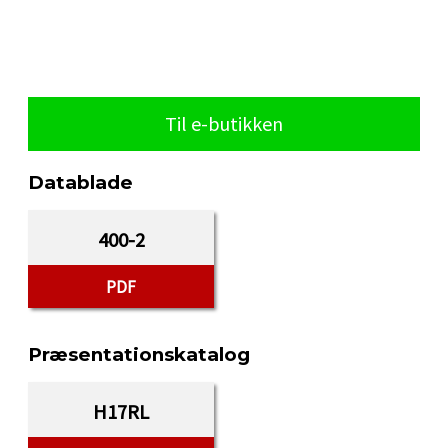
Til e-butikken
Datablade
400-2
PDF
Præsentationskatalog
H17RL