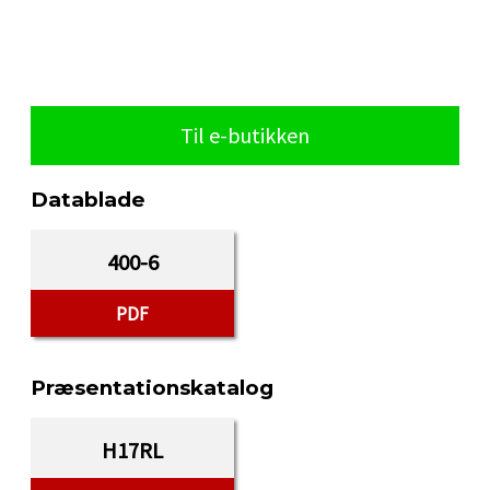
Til e-butikken
Datablade
400-6
PDF
Præsentationskatalog
H17RL