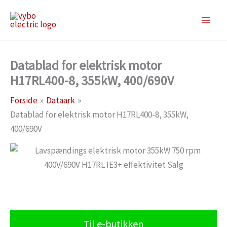
Gå
til
indholdet
Datablad for elektrisk motor
H17RL400-8, 355kW, 400/690V
Forside
Dataark
Datablad for elektrisk motor H17RL400-8, 355kW,
400/690V
Til e-butikken