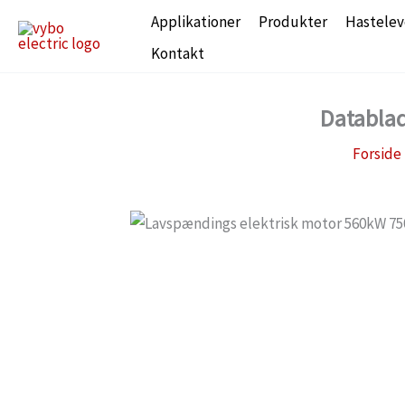
Gå
Applikationer
Produkter
Hastelev
til
Kontakt
indholdet
Datablad
Forside