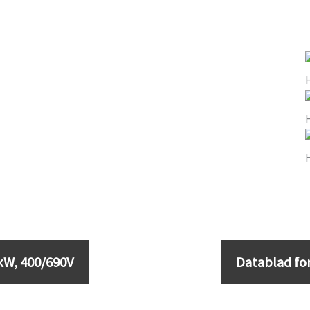
kW, 400/690V
Datablad fo