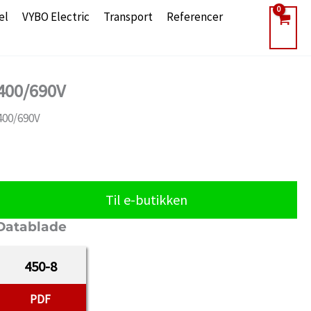
el
VYBO Electric
Transport
Referencer
 400/690V
400/690V
Til e-butikken
Datablade
450-8
PDF