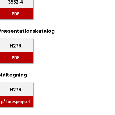
3552-4
PDF
Præsentationskatalog
H27R
PDF
Måltegning
H27R
på forespørgsel