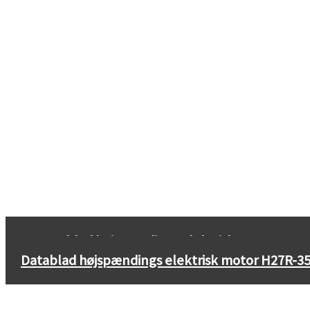
←
Datablad højspændings elektrisk motor H27R
Datablad højspændings elektrisk motor H27R-35