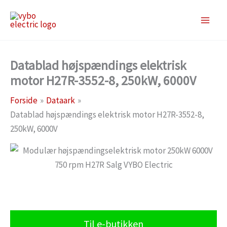
Gå
til
indholdet
Datablad højspændings elektrisk
motor H27R-3552-8, 250kW, 6000V
Forside
Dataark
Datablad højspændings elektrisk motor H27R-3552-8,
250kW, 6000V
Til e-butikken