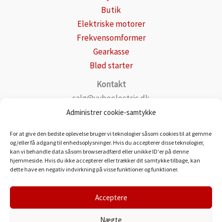
Butik
Elektriske motorer
Frekvensomformer
Gearkasse
Blød starter
Kontakt
salg@vyboelectric.dk
+49 15123569470
Administrer cookie-samtykke
Generelle forretningsbetingelser
For at give den bedste oplevelse bruger vi teknologier såsom cookies til at gemme
Fortrolighedspolitik
og/eller få adgang til enhedsoplysninger. Hvis du accepterer disse teknologier,
kan vi behandle data såsom browseradfærd eller unikke ID'er på denne
Transportere
hjemmeside. Hvis du ikke accepterer eller trækker dit samtykke tilbage, kan
Kontakt
dette have en negativ indvirkning på visse funktioner og funktioner.
Acceptere
Nægte