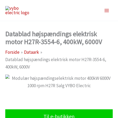
Gå
til
indholdet
Datablad højspændings elektrisk
motor H27R-3554-6, 400kW, 6000V
Forside
Dataark
Datablad højspændings elektrisk motor H27R-3554-6,
400kW, 6000V
Til e-butikken