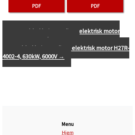
PDF
PDF
←
Datablad højspændings elektrisk motor
H27R-3554-4, 500kW, 6000V
Datablad højspændings elektrisk motor H27R-
4002-4, 630kW, 6000V
→
Menu
Hjem