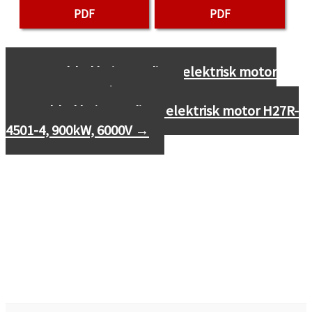
PDF
PDF
←
Datablad højspændings elektrisk motor
H27R-4003-4, 710kW, 6000V
Datablad højspændings elektrisk motor H27R-
4501-4, 900kW, 6000V
→