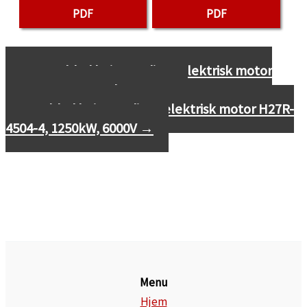
PDF
PDF
←
Datablad højspændings elektrisk motor
H27R-4502-4, 1000kW, 6000V
Datablad højspændings elektrisk motor H27R-
4504-4, 1250kW, 6000V
→
Menu
Hjem