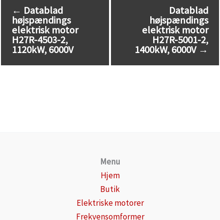
←
Datablad
Datablad
højspændings
højspændings
elektrisk motor
elektrisk motor
H27R-4503-2,
H27R-5001-2,
1120kW, 6000V
1400kW, 6000V
→
Menu
Hjem
Butik
Elektriske motorer
Frekvensomformer