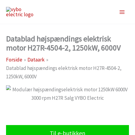
Gå
til
indholdet
Datablad højspændings elektrisk
motor H27R-4504-2, 1250kW, 6000V
Forside
Dataark
Datablad højspændings elektrisk motor H27R-4504-2,
1250kW, 6000V
Til e-butikken