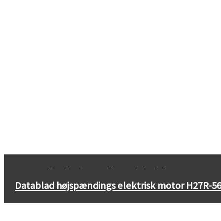
←
Datablad højspændings elektrisk motor H27R
Datablad højspændings elektrisk motor H27R-5