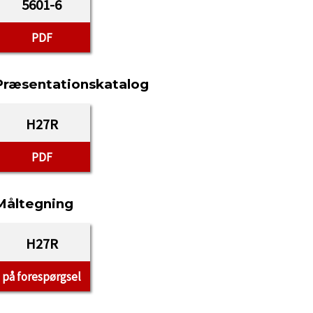
5601-6
PDF
Præsentationskatalog
H27R
PDF
Måltegning
H27R
på forespørgsel