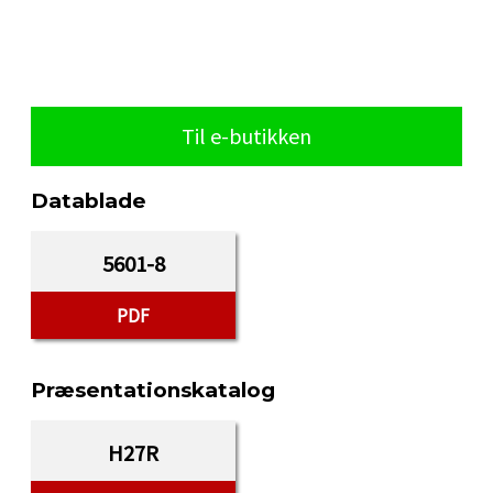
Til e-butikken
Datablade
5601-8
PDF
Præsentationskatalog
H27R