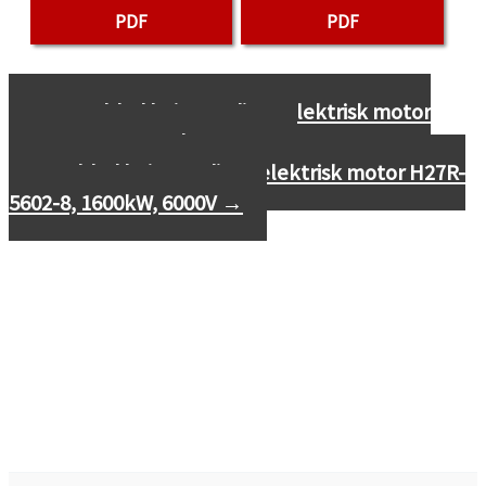
PDF
PDF
←
Datablad højspændings elektrisk motor
H27R-5004-8, 1250kW, 6000V
Datablad højspændings elektrisk motor H27R-
5602-8, 1600kW, 6000V
→