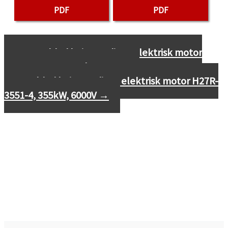
PDF
PDF
←
Datablad højspændings elektrisk motor
H27R-5603-2, 2800kW, 6000V
Datablad højspændings elektrisk motor H27R-
3551-4, 355kW, 6000V
→