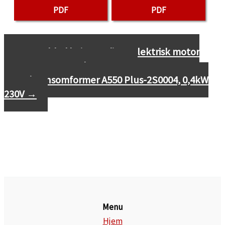
PDF
PDF
←
Datablad højspændings elektrisk motor
H27R-5603-8, 1800kW, 6000V
Frekvensomformer A550 Plus-2S0004, 0,4kW
230V
→
Menu
Hjem