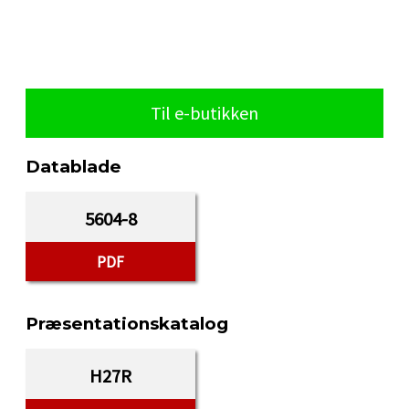
Til e-butikken
Datablade
5604-8
PDF
Præsentationskatalog
H27R