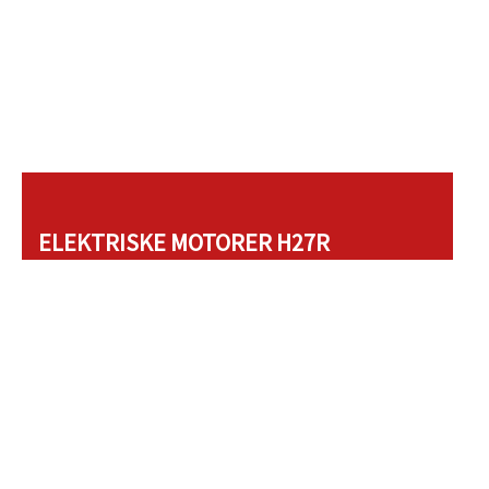
ELEKTRISKE MOTORER H27R
Modulære mellem- og højspændingsmotorer H27R
Elektriske motorer H27R
160kW – 8000kW
IC611, IC616, IC666