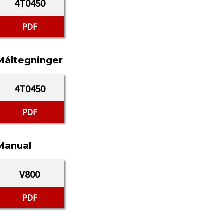
4T0450
PDF
Måltegninger
4T0450
PDF
Manual
V800
PDF