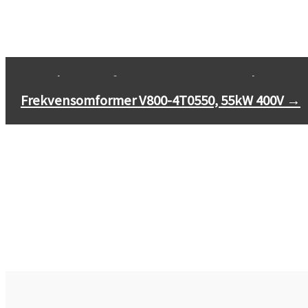
←
Frekvensomformer V800-4T0370, 37kW 400V
Frekvensomformer V800-4T0550, 55kW 400V
→