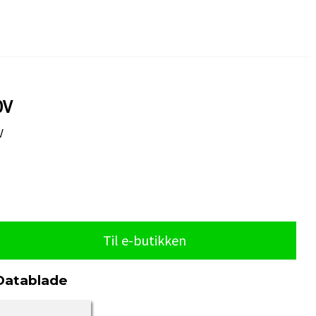
0V
V
Til e-butikken
Datablade