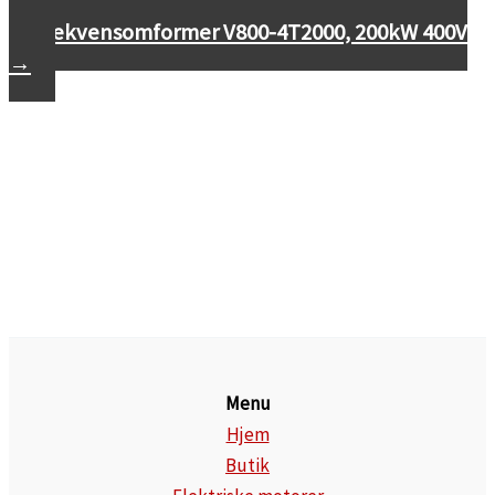
400V
Frekvensomformer V800-4T2000, 200kW 400V
→
Menu
Hjem
Butik