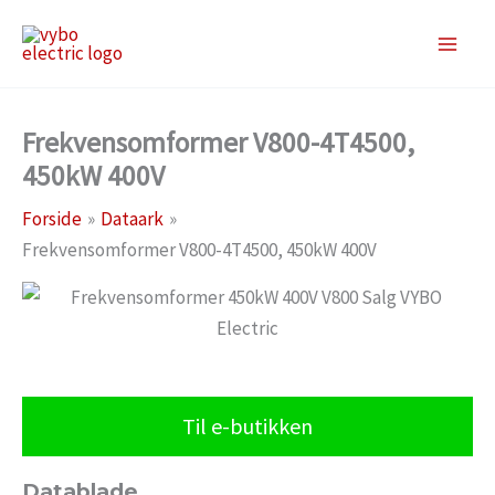
Gå
til
indholdet
Frekvensomformer V800-4T4500,
450kW 400V
Forside
Dataark
Frekvensomformer V800-4T4500, 450kW 400V
Til e-butikken
Datablade