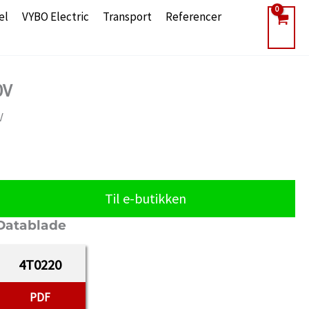
el
VYBO Electric
Transport
Referencer
0V
V
Til e-butikken
Datablade
4T0220
PDF