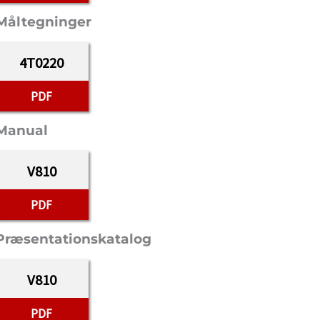
Måltegninger
4T0220
PDF
Manual
V810
PDF
Præsentationskatalog
V810
PDF