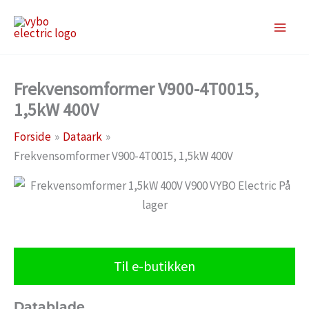
Gå
til
indholdet
Frekvensomformer V900-4T0015,
1,5kW 400V
Forside
Dataark
Frekvensomformer V900-4T0015, 1,5kW 400V
Til e-butikken
Datablade