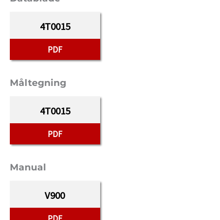
4T0015
PDF
Måltegning
4T0015
PDF
Manual
V900
PDF