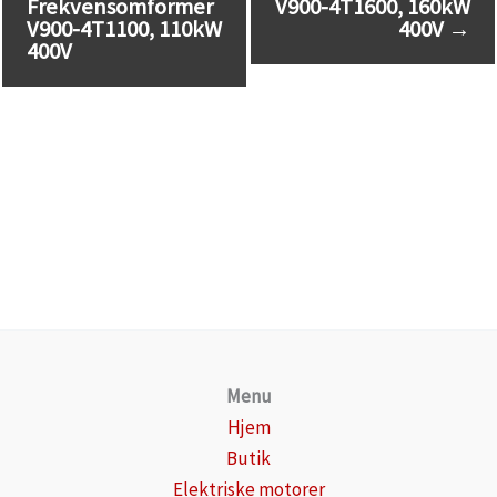
Frekvensomformer
V900-4T1600, 160kW
V900-4T1100, 110kW
400V
→
400V
Menu
Hjem
Butik
Elektriske motorer