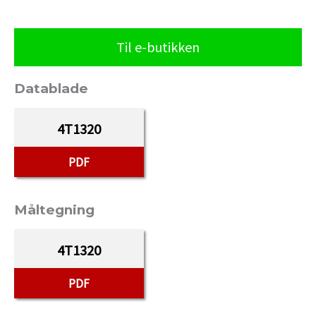
Til e-butikken
Datablade
4T1320
PDF
Måltegning
4T1320
PDF