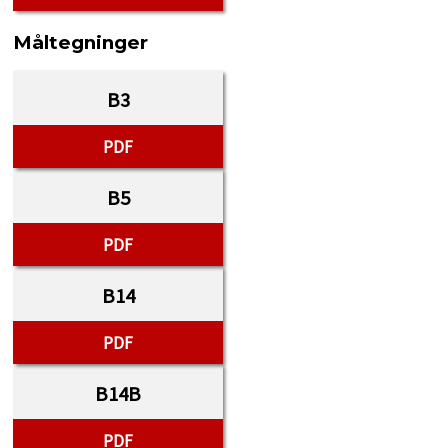
Måltegninger
B3
PDF
B5
PDF
B14
PDF
B14B
PDF