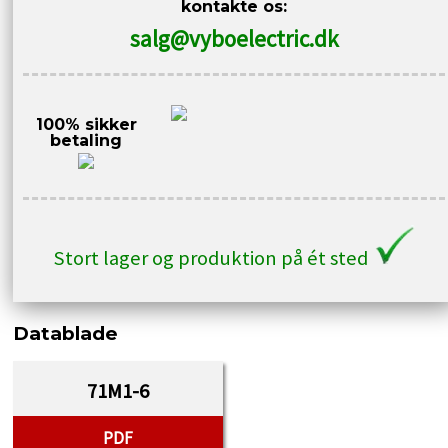
kontakte os:
400V
salg@vyboelectric.dk
1AL71M1-
6
antal
100% sikker
betaling
Stort lager og produktion på ét sted
Datablade
71M1-6
PDF