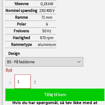
Ydeevne
0,18 kW
Nominel spænding
230/400 V
Ramme
71 mm
Poler
6
Frekvens
50 Hz
Hastighed
870 rpm
Rammetype
aluminium
Design
Ryd
Elektrisk
-
+
motor
0,18kW
Tilføj til kurv
870
Hvis du har spørgsmål, så tøv ikke med at
rpm