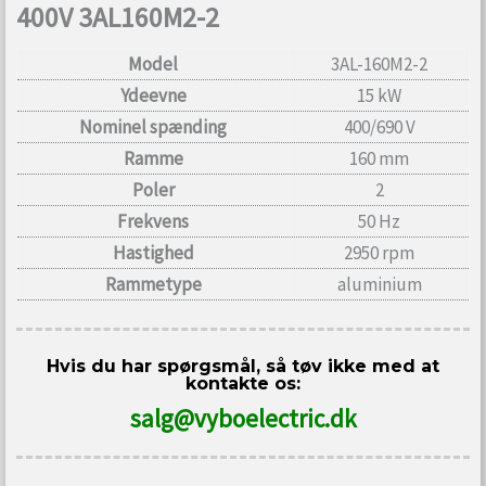
400V 3AL160M2-2
Model
3AL-160M2-2
Ydeevne
15 kW
Nominel spænding
400/690 V
Ramme
160 mm
Poler
2
Frekvens
50 Hz
Hastighed
2950 rpm
Rammetype
aluminium
Hvis du har spørgsmål, så tøv ikke med at
kontakte os:
salg@vyboelectric.dk