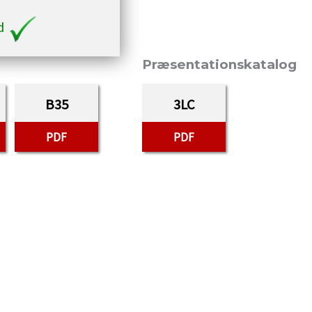
ed
Præsentationskatalog
B35
3LC
PDF
PDF