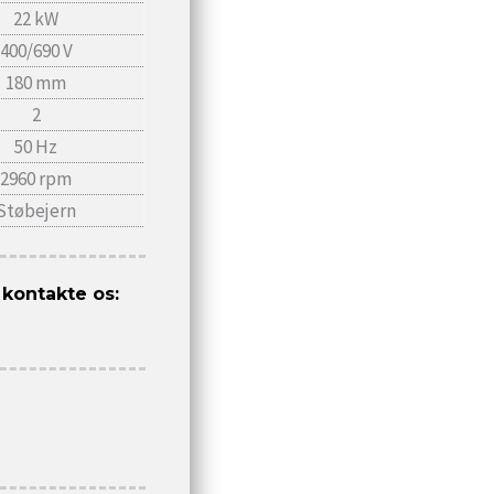
22 kW
400/690 V
180 mm
2
50 Hz
2960 rpm
Støbejern
 kontakte os: