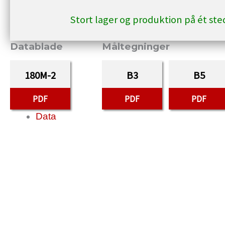
Stort lager og produktion på ét st
Datablade
Måltegninger
180M-2
B3
B5
PDF
PDF
PDF
Data