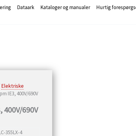
ering
Dataark
Kataloger og manualer
Hurtig forespørgs
/
Elektriske
rpm IE3, 400V/690V
, 400V/690V
LC-355LX-4