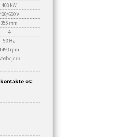
400 kW
400/690 V
355 mm
4
50 Hz
1490 rpm
Støbejern
 kontakte os: