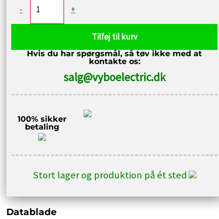
Frekvensomformer
-
+
0,75kW
400V
Tilføj til kurv
V900-
Hvis du har spørgsmål, så tøv ikke med at
4T0007
kontakte os:
antal
salg@vyboelectric.dk
100% sikker
betaling
Stort lager og produktion på ét sted
Datablade