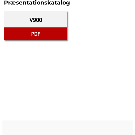
Præsentationskatalog
V900
PDF