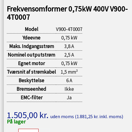
Frekvensomformer 0,75kW 400V V900-
4T0007
Model
V900-4T0007
Ydeevne
0,75 kW
Maks. Indgangsstrøm
3,8 A
Nominel outputstrøm
2,5 A
Egnet motor
0,75 kW
Tværsnit af strømkabel
1,5 mm²
Beskyttelse
6 A
Bremseenhed
Ikke
EMC-filter
Ja
1.505,00
kr.
uden moms (
1.881,25
kr.
inkl. moms)
På lager