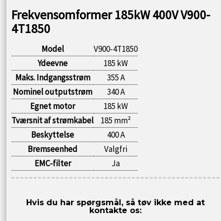
Frekvensomformer 185kW 400V V900-
4T1850
Model
V900-4T1850
Ydeevne
185 kW
Maks. Indgangsstrøm
355 A
Nominel outputstrøm
340 A
Egnet motor
185 kW
Tværsnit af strømkabel
185 mm²
Beskyttelse
400 A
Bremseenhed
Valgfri
EMC-filter
Ja
Hvis du har spørgsmål, så tøv ikke med at
kontakte os: