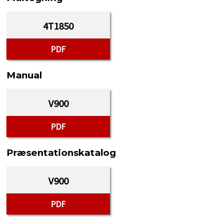
4T1850
PDF
Manual
V900
PDF
Præsentationskatalog
V900
PDF