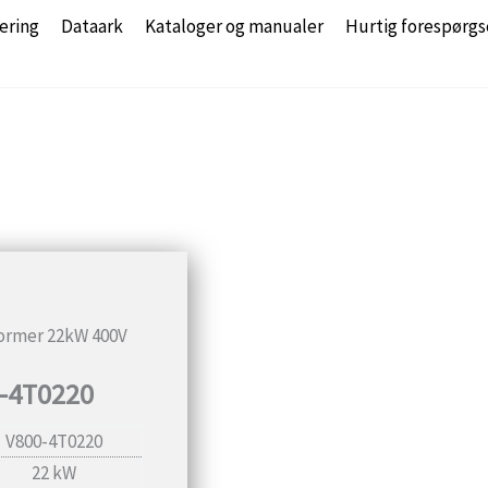
ering
Dataark
Kataloger og manualer
Hurtig forespørgs
ormer 22kW 400V
-4T0220
V800-4T0220
22 kW