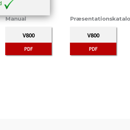
ed
Manual
Præsentationskatal
V800
V800
PDF
PDF