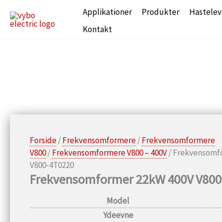
Gå
Applikationer
Produkter
Hastelev
til
Kontakt
indholdet
Forside
/
Frekvensomformere
/
Frekvensomformere
V800
/
Frekvensomformere V800 – 400V
/ Frekvensomf
V800-4T0220
Frekvensomformer 22kW 400V V800
Model
Ydeevne