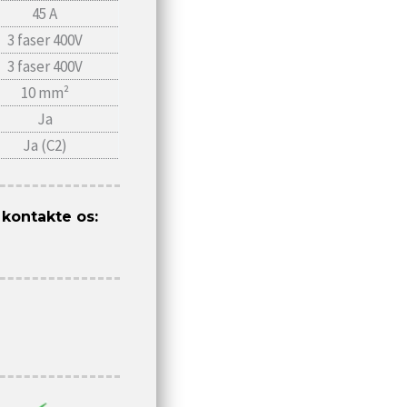
45 A
3 faser 400V
3 faser 400V
10 mm²
Ja
Ja (C2)
 kontakte os: