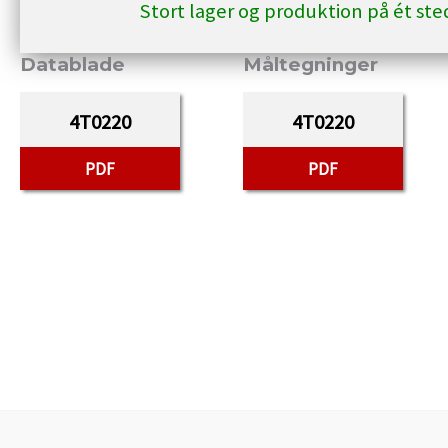
Stort lager og produktion på ét st
Datablade
Måltegninger
4T0220
4T0220
PDF
PDF