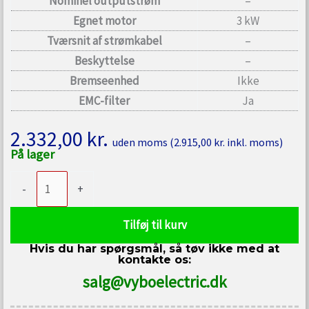
Nominel outputstrøm
–
Egnet motor
3 kW
Tværsnit af strømkabel
–
Beskyttelse
–
Bremseenhed
Ikke
EMC-filter
Ja
2.332,00
kr.
uden moms (
2.915,00
kr.
inkl. moms)
På lager
Frekvensomformer
-
+
3kW
400V
Tilføj til kurv
V900-
Hvis du har spørgsmål, så tøv ikke med at
4T0030
kontakte os:
antal
salg@vyboelectric.dk