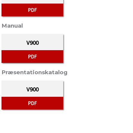
PDF
Manual
V900
PDF
Præsentationskatalog
V900
PDF