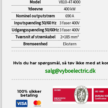
Model
V810-4T4000
Ydeevne
400 kW
Nominel outputstrøm
690 A
Inputspænding 50/60 Hz
3 faser 400V
Udgangsspænding 50/60Hz
3 faser 400V
Tværsnit af strømkabel
2×185 mm²
Bremseenhed
Ekstern
Hvis du har spørgsmål, så tøv ikke med at ko
salg@vyboelectric.dk
100% sikker
betaling