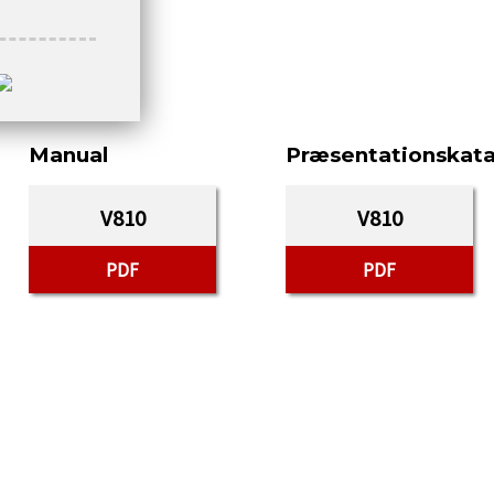
Manual
Præsentationskata
V810
V810
PDF
PDF