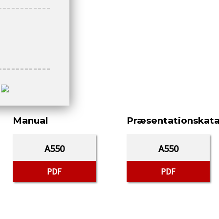
d
Manual
Præsentationskata
A550
A550
PDF
PDF