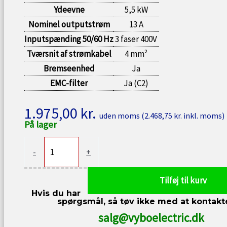
Ydeevne
5,5 kW
Nominel outputstrøm
13 A
Inputspænding 50/60 Hz
3 faser 400V
Tværsnit af strømkabel
4 mm²
Bremseenhed
Ja
EMC-filter
Ja (C2)
1.975,00
kr.
uden moms (
2.468,75
kr.
inkl. moms)
På lager
Frekvensomformer
-
+
5,5kW
400V
Tilføj til kurv
A550
Hvis du har
Plus-
spørgsmål, så tøv ikke med at kontakt
4T0055
salg@vyboelectric.dk