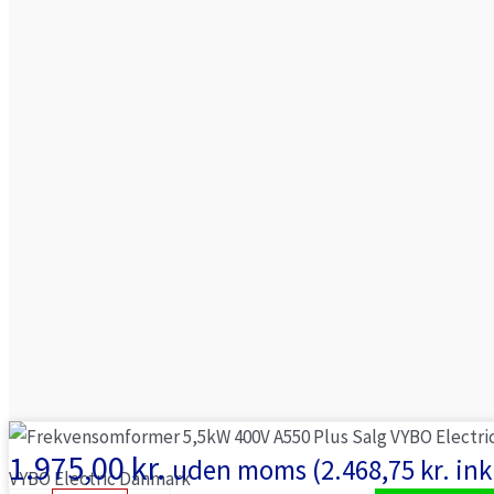
1.975,00
kr.
uden moms (
2.468,75
kr.
ink
VYBO Electric Danmark