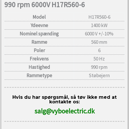
990 rpm 6000V H17R560-6
Model
H17R560-6
Ydeevne
1400 kW
Nominel spænding
6000 V +/-10%
Ramme
560 mm
Poler
6
Frekvens
50 Hz
Hastighed
990 rpm
Rammetype
Støbejern
Hvis du har spørgsmål, så tøv ikke med at
kontakte os:
salg@vyboelectric.dk