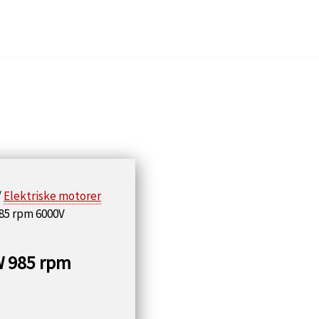
/
Elektriske motorer
85 rpm 6000V
W 985 rpm