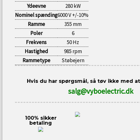
Ydeevne
280 kW
Nominel spænding
6000 V +/-10%
Ramme
355 mm
Poler
6
Frekvens
50 Hz
Hastighed
985 rpm
Rammetype
Støbejern
Hvis du har spørgsmål, så tøv ikke med at
salg@vyboelectric.dk
100% sikker
betaling