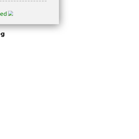
ted
og