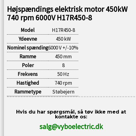
Højspændings elektrisk motor 450kW
740 rpm 6000V H17R450-8
Model
H17R450-8
Ydeevne
450 kW
Nominel spænding
6000 V +/-10%
Ramme
450 mm
Poler
8
Frekvens
50 Hz
Hastighed
740 rpm
Rammetype
Støbejern
Hvis du har spørgsmål, så tøv ikke med at
kontakte os:
salg@vyboelectric.dk